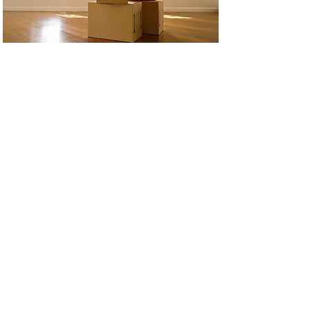
Profitieren Sie von meiner langjährigen
Erfahrung als Schreiner und Monteur für
Möbel zahlreicher Marken-Hersteller. Ich
montiere Ihre Möbel und passe sie bei
Bedarf an.
zurück