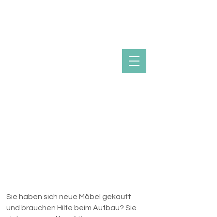
UMZUG | abbauen,
aufbauen & mehr
Küchen und Möbel
wegen Umzug
abbauen, aufbauen,
anpassen, umbauen
Sie haben sich neue Möbel gekauft
und brauchen Hilfe beim Aufbau? Sie